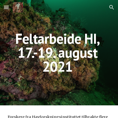
Skip to main content
Skip to navigation
Feltarbeide HI, 
17.-19. august 
2021 
Forskere fra Havforskningsinstituttet tilbrakte flere 