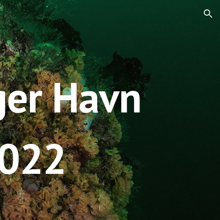
ion
ger Havn 
2022