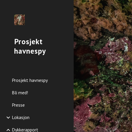
Sk
Prosjekt
havnespy
Prosjekt havnespy
Bli med!
Presse
Lokasjon
Dykkerapport